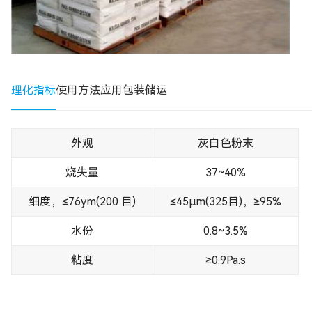
理化指标
使用方法
应用
包装储运
外观
灰白色粉末
烧失量
37~40%
细度，≤76ym(200 目)
≤45μm(325目)，≥95%
水份
0.8~3.5%
粘度
≥0.9Pa.s