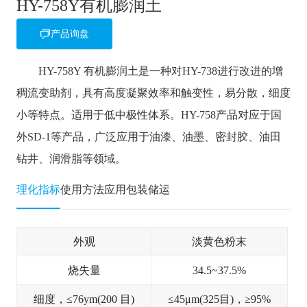
HY-758Y有机膨润土
产品询盘
HY-758Y 有机膨润土是一种对HY-738进行改进的增
稠流变助剂，具有高度凝聚效率和触变性，易分散，细度
小等特点。适用于低中极性体系。HY-758产品对应于国
外SD-1等产品，广泛应用于油漆、油墨、密封胶、油田
钻井、润滑脂等领域。
理化指标
使用方法
应用
包装储运
外观
淡黄色粉末
烧失量
34.5~37.5%
细度，≤76ym(200 目)
≤45μm(325目)，≥95%