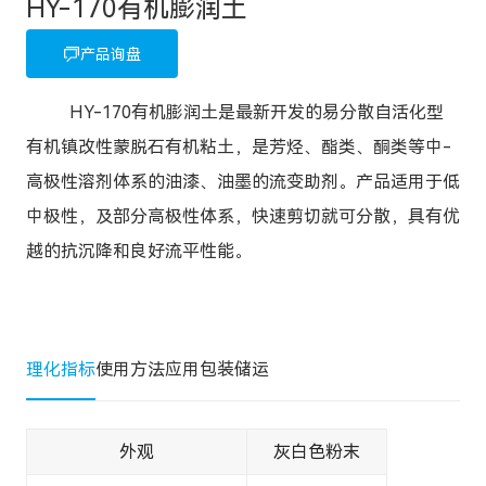
HY-170有机膨润土
产品询盘
HY-170有机膨润土是最新开发的易分散自活化型
有机镇改性蒙脱石有机粘土，是芳烃、酯类、酮类等中-
高极性溶剂体系的油漆、油墨的流变助剂。产品适用于低
中极性，及部分高极性体系，快速剪切就可分散，具有优
越的抗沉降和良好流平性能。
理化指标
使用方法
应用
包装储运
外观
灰白色粉末