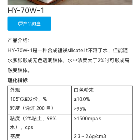
HY-70W-1
产品询盘
产品介绍：
HY-70W-1是一种合成锂镁silicate.It不溶于水，但能随
水膨胀形成无色透明胶体，水中浓度大于2%时可形成高
触变胶体。
理化指标
外观
白色粉末
105℃挥发份，%
≤10.0%
粒度（通过 200 目）
≥95%
粘度（2%粘土，98%
≥1500mpa.s
水），cps
密度
2.3～2.6g/cm3