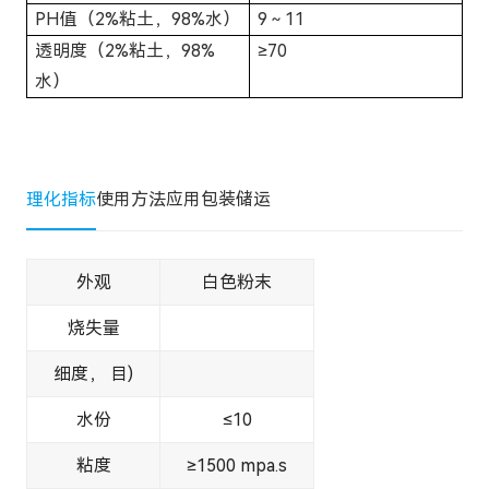
PH值（2%粘土，98%水）
9～11
透明度（2%粘土，98%
≥70
水）
理化指标
使用方法
应用
包装储运
外观
白色粉末
烧失量
细度， 目)
水份
≤10
粘度
≥1500 mpa.s