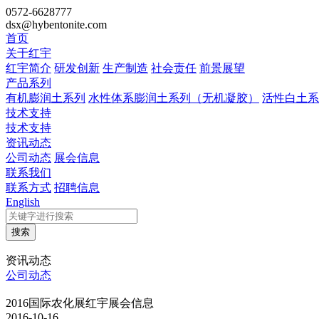
0572-6628777
dsx@hybentonite.com
首页
关于红宇
红宇简介
研发创新
生产制造
社会责任
前景展望
产品系列
有机膨润土系列
水性体系膨润土系列（无机凝胶）
活性白土系
技术支持
技术支持
资讯动态
公司动态
展会信息
联系我们
联系方式
招聘信息
English
搜索
资讯动态
公司动态
2016国际农化展红宇展会信息
2016-10-16